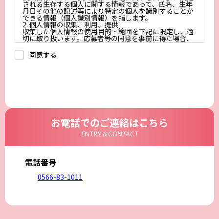
される生存する個人に関する情報であって、氏名、生年
月日その他の記述等により特定の個人を識別することが
できる情報（個人識別情報）を指します。
2. 個人情報の収集、利用、提供
収集した個人情報の使用目的・範囲を下記に限定し、適
切に取り扱います。応募者等の同意を事前に得た場合、
又は法令により許された場合を除き、個人情報を第三者
に提供しません。
同意する
a.応募者等からのお問い合わせに対応・管理するため
b.本ウェブサイトにおけるサービスの提供・運用のため
c.重要なお知らせなど必要に応じたご連絡のため
d.上記の利用目的に付随する目的
3. プライバシー尊重
プライバシーを尊重し、収集した個人情報に対し、開
示、訂正、削除、利用停止を求められた時には、合理的
な期間、妥当な範囲内でこれに応じます。
4. 法令等の遵守
応募者等の個人情報の取得、利用その他一切の取り扱い
お電話でのご連絡はこちら
について、個人情報の保護に関する法律、その他の関連
法令、及び本プライバシーポリシーを遵守します。
ENTRY＆CONTACT
5. 安全管理措置
応募者等の個人情報を正確かつ最新の内容に保つよう努
めるとともに、不正なアクセス、改ざん、漏えい、滅失
及び毀損から保護するため、必要な安全管理措置を講じ
電話番号
ます。
6. Cookieについて
0566-83-1011
本ウェブサイトでは、一部のコンテンツにおいてCookie
を利用しています。 Cookieとは、webコンテンツへの
アクセスに関する情報であり、氏名・メールアドレス・
住所・電話番号は含まれません。また、お使いのブラウ
ザ設定からCookieを無効にすることが可能です。
7. アクセス解析ツールについて