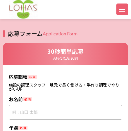
応募フォーム
Application Form
30秒簡単応募
APPLICATION
応募職種
必 須
施設の調理スタッフ 地元で長く働ける・手作り調理でやり
がいUP
お名前
必 須
年齢
必 須