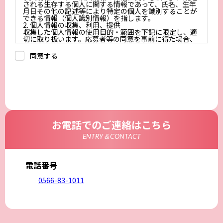
される生存する個人に関する情報であって、氏名、生年
月日その他の記述等により特定の個人を識別することが
できる情報（個人識別情報）を指します。
2. 個人情報の収集、利用、提供
収集した個人情報の使用目的・範囲を下記に限定し、適
切に取り扱います。応募者等の同意を事前に得た場合、
又は法令により許された場合を除き、個人情報を第三者
に提供しません。
同意する
a.応募者等からのお問い合わせに対応・管理するため
b.本ウェブサイトにおけるサービスの提供・運用のため
c.重要なお知らせなど必要に応じたご連絡のため
d.上記の利用目的に付随する目的
3. プライバシー尊重
プライバシーを尊重し、収集した個人情報に対し、開
示、訂正、削除、利用停止を求められた時には、合理的
な期間、妥当な範囲内でこれに応じます。
4. 法令等の遵守
応募者等の個人情報の取得、利用その他一切の取り扱い
お電話でのご連絡はこちら
について、個人情報の保護に関する法律、その他の関連
法令、及び本プライバシーポリシーを遵守します。
ENTRY＆CONTACT
5. 安全管理措置
応募者等の個人情報を正確かつ最新の内容に保つよう努
めるとともに、不正なアクセス、改ざん、漏えい、滅失
及び毀損から保護するため、必要な安全管理措置を講じ
電話番号
ます。
6. Cookieについて
0566-83-1011
本ウェブサイトでは、一部のコンテンツにおいてCookie
を利用しています。 Cookieとは、webコンテンツへの
アクセスに関する情報であり、氏名・メールアドレス・
住所・電話番号は含まれません。また、お使いのブラウ
ザ設定からCookieを無効にすることが可能です。
7. アクセス解析ツールについて