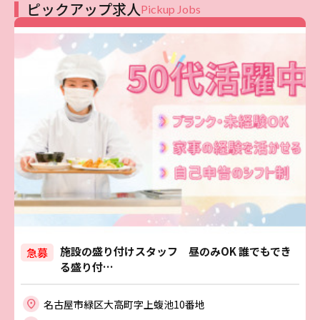
ピックアップ求人
Pickup Jobs
施設の盛り付けスタッフ 昼のみOK 誰でもでき
急募
る盛り付…
名古屋市緑区大高町字上蝮池10番地