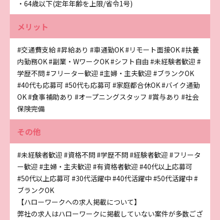
・64歳以下(定年年齢を上限/省令1号)
メリット
#交通費支給
#昇給あり
#車通勤OK
#リモート面接OK
#扶養
内勤務OK
#副業・WワークOK
#シフト自由
#未経験者歓迎
#
学歴不問
#フリーター歓迎
#主婦・主夫歓迎
#ブランクOK
#40代も応募可
#50代も応募可
#家庭都合休OK
#バイク通勤
OK
#食事補助あり
#オープニングスタッフ
#賞与あり
#社会
保険完備
その他
#未経験者歓迎
#資格不問
#学歴不問
#経験者歓迎
#フリータ
ー歓迎
#主婦・主夫歓迎
#有資格者歓迎
#40代以上応募可
#50代以上応募可
#30代活躍中
#40代活躍中
#50代活躍中
#
ブランクOK
【ハローワークへの求人掲載について】
弊社の求人はハローワークに掲載していない案件が多数ござ