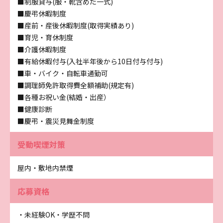
■制服貸与(服・靴含めた一式)
■慶弔休暇制度
■産前・産後休暇制度(取得実績あり)
■育児・育休制度
■介護休暇制度
■有給休暇付与(入社半年後から10日付与付与)
■車・バイク・自転車通勤可
■調理師免許取得費全額補助(規定有)
■各種お祝い金(結婚・出産）
■健康診断
■慶弔・震災見舞金制度
受動喫煙対策
屋内・敷地内禁煙
応募資格
・未経験OK・学歴不問