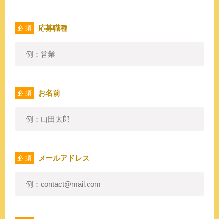
応募職種
必 須
お名前
必 須
メールアドレス
必 須