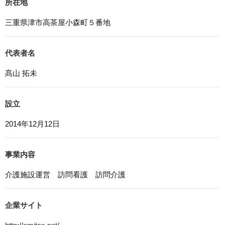
所在地
6. Cookieについて
本ウェブサイトでは、一部のコンテンツにおいてCookieを
三重県津市高茶屋小森町５番地
利用しています。 Cookieとは、webコンテンツへのアク
セスに関する情報であり、氏名・メールアドレス・住所・
電話番号は含まれません。また、お使いのブラウザ設定か
代表者名
らCookieを無効にすることが可能です。
髙山 拓未
7. アクセス解析ツールについて
本ウェブサイトでは、Google LLCが提供するアクセス解
設立
析ツール「Googleアナリティクス」を利用しています。
Googleアナリティクスは、トラフィックデータの収集の
2014年12月12日
ためにCookieを使用しています。このトラフィックデータ
は匿名で収集されており、個人を特定するものではありま
せん。この機能はCookieを無効にすることで収集を拒否す
事業内容
ることが出来ます。
介護施設運営 訪問看護 訪問介護
8. プライバシーポリシーの変更
本プライバシーポリシーの内容は、法令その他本プライバ
シーポリシーで別段の定めのある事項を除いて，応募者等
企業サイト
に通知することなく変更することができるものとします。