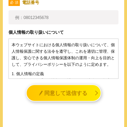
電話番号
必 須
個人情報の取り扱いについて
本ウェブサイトにおける個人情報の取り扱いについて、個
人情報保護に関する法令を遵守し、これを適切に管理、保
護し、安心できる個人情報保護体制の運用・向上を目的と
して、プライバシーポリシーを以下のように定めます。
1. 個人情報の定義
個人情報とは、「個人情報の保護に関する法律」に規定さ
れる生存する個人に関する情報であって、氏名、生年月日
同意して送信する
その他の記述等により特定の個人を識別することができる
情報（個人識別情報）を指します。
2. 個人情報の収集、利用、提供
収集した個人情報の使用目的・範囲を下記に限定し、適切
に取り扱います。応募者等の同意を事前に得た場合、又は