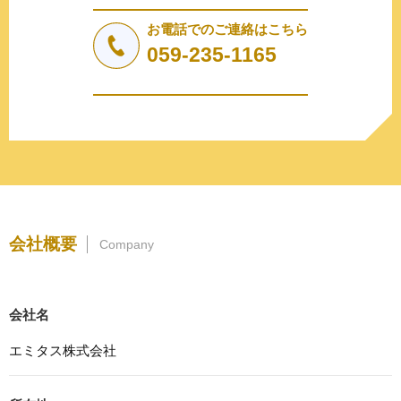
法令により許された場合を除き、個人情報を第三者に提供
しません。
お電話でのご連絡はこちら
a.応募者等からのお問い合わせに対応・管理するため
059-235-1165
b.本ウェブサイトにおけるサービスの提供・運用のため
c.重要なお知らせなど必要に応じたご連絡のため
d.上記の利用目的に付随する目的
3. プライバシー尊重
プライバシーを尊重し、収集した個人情報に対し、開示、
訂正、削除、利用停止を求められた時には、合理的な期
間、妥当な範囲内でこれに応じます。
4. 法令等の遵守
会社概要
Company
応募者等の個人情報の取得、利用その他一切の取り扱いに
ついて、個人情報の保護に関する法律、その他の関連法
令、及び本プライバシーポリシーを遵守します。
会社名
5. 安全管理措置
応募者等の個人情報を正確かつ最新の内容に保つよう努め
エミタス株式会社
るとともに、不正なアクセス、改ざん、漏えい、滅失及び
毀損から保護するため、必要な安全管理措置を講じます。