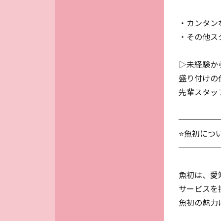
・カンタン
・その他ス
▷未経験か
盛り付けの
先輩スタッ
─────
⭐魚初につ
─────
魚初は、愛
サービスを
魚初の魅力