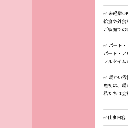
─────
✅ 未経験
給食や外食
ご家庭での
✅ パート
パート・ア
フルタイム
✅ 暖かい
魚初は、暖
私たちは会
─────
✅仕事内容
─────