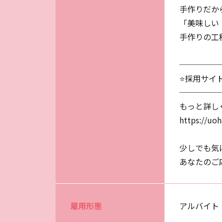
手作りだか
「美味しい
手作りの工
─────
⭐採用サイ
─────
もっと詳し
https://uoh
少しでも気
あなたのご
雇用形態
アルバイト