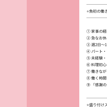
─────
⭐魚初の働き
─────
① 家事の
② 急なお
③ 週2日～
④ パート
⑤ 未経験
⑥ 料理初
⑦ 働きな
⑧ 働く時
⑨ 「感謝
─────
⭐盛り付け