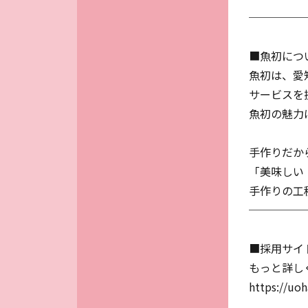
─────
■魚初につ
魚初は、愛
サービスを
魚初の魅力
手作りだか
「美味しい
手作りの工
─────
■採用サイ
もっと詳し
https://uoh