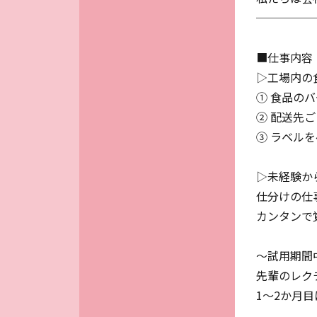
─────
■仕事内容
▷工場内の
① 食品の
② 配送先
③ ラベル
▷未経験か
仕分けの仕
カンタンで
～試用期間
先輩のレク
1～2か月