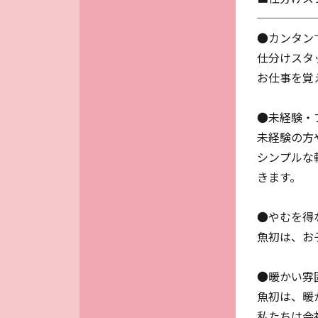
─────
●カンタン
仕分けスタ
お仕事を覚
●未経験・
未経験の方
シンプルな
きます。
●やむを得
魚初は、お
●暖かい雰
魚初は、暖
私たちは会