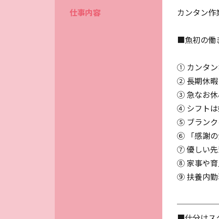
仕事内容
カンタン作
■魚初の働
① カンタ
② 長期休
③ 急なお
④ シフト
⑤ ブラン
⑥ 「感謝
⑦ 優しい
⑧ 家事や
⑨ 扶養内
─────
■仕分けス