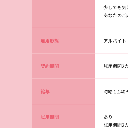
少しでも気
あなたのご
雇用形態
アルバイト
契約期間
試用期間2
給与
時給 1,140
試用期間
あり
試用期間2