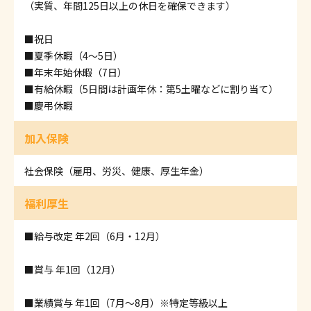
（実質、年間125日以上の休日を確保できます）
■祝日
■夏季休暇（4～5日）
■年末年始休暇（7日）
■有給休暇（5日間は計画年休：第5土曜などに割り当て）
■慶弔休暇
加入保険
社会保険（雇用、労災、健康、厚生年金）
福利厚生
■給与改定 年2回（6月・12月）
■賞与 年1回（12月）
■業績賞与 年1回（7月～8月）※特定等級以上