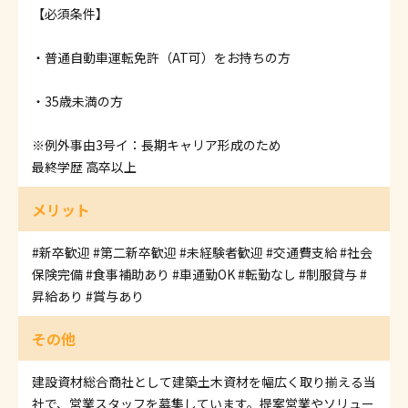
【必須条件】
・普通自動車運転免許（AT可）をお持ちの方
・35歳未満の方
※例外事由3号イ：長期キャリア形成のため
最終学歴 高卒以上
メリット
#新卒歓迎
#第二新卒歓迎
#未経験者歓迎
#交通費支給
#社会
保険完備
#食事補助あり
#車通勤OK
#転勤なし
#制服貸与
#
昇給あり
#賞与あり
その他
建設資材総合商社として建築土木資材を幅広く取り揃える当
社で、営業スタッフを募集しています。提案営業やソリュー