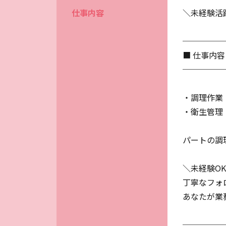
仕事内容
＼未経験活
─────
■ 仕事内容
─────
・調理作業
・衛生管理
パートの調
＼未経験O
丁寧なフォ
あなたが業
─────