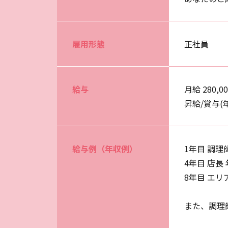
雇用形態
正社員
給与
月給 280,0
昇給/賞与(
給与例（年収例）
1年目 調理
4年目 店長 
8年目 エリ
また、調理