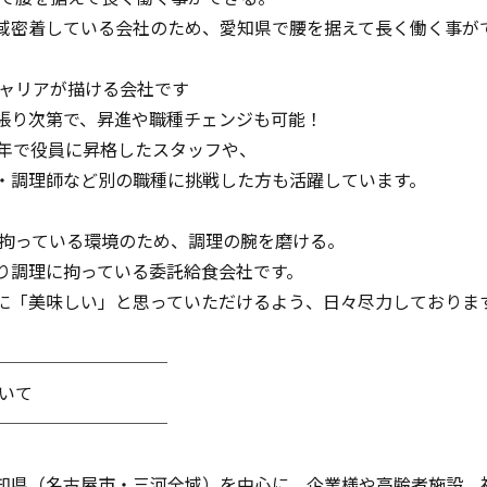
域密着している会社のため、愛知県で腰を据えて長く働く事が
キャリアが描ける会社です
張り次第で、昇進や職種チェンジも可能！
0年で役員に昇格したスタッフや、
・調理師など別の職種に挑戦した方も活躍しています。
に拘っている環境のため、調理の腕を磨ける。
り調理に拘っている委託給食会社です。
に「美味しい」と思っていただけるよう、日々尽力しておりま
──────────
ついて
──────────
知県（名古屋市・三河全域）を中心に、企業様や高齢者施設、