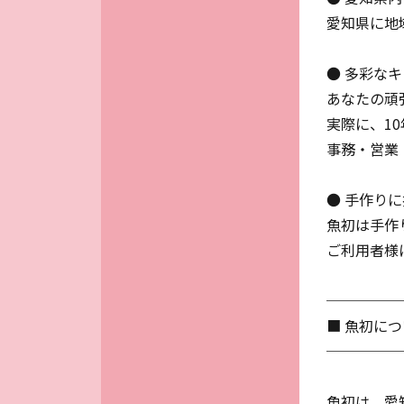
愛知県に地
● 多彩な
あなたの頑
実際に、1
事務・営業
● 手作り
魚初は手作
ご利用者様
─────
■ 魚初に
─────
魚初は、愛