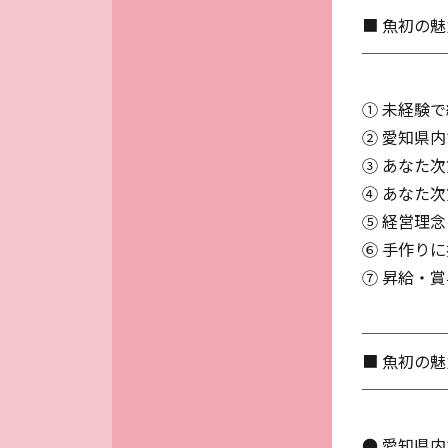
■ 魚初の魅
─────
① 未経験
② 愛知県
③ あなた
④ あなた
⑤ 経営理
⑥ 手作り
⑦ 昇給・賞与
─────
■ 魚初の
─────
● 愛知県