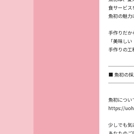
食サービス
魚初の魅力
手作りだか
「美味しい
手作りの工
─────
■ 魚初の
─────
魚初につい
https://uoh
少しでも気
あなたのご